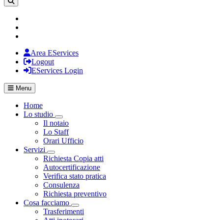
Area EServices
Logout
EServices Login
Menu
Home
Lo studio
Visualizza menù di secondo livello
Il notaio
Lo Staff
Orari Ufficio
Servizi
Visualizza menù di secondo livello
Richiesta Copia atti
Autocertificazione
Verifica stato pratica
Consulenza
Richiesta preventivo
Cosa facciamo
Visualizza menù di secondo livello
Trasferimenti